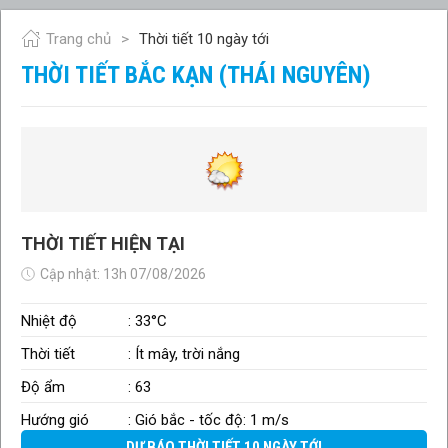
Trang chủ
Thời tiết 10 ngày tới
THỜI TIẾT BẮC KẠN (THÁI NGUYÊN)
THỜI TIẾT HIỆN TẠI
Cập nhật: 13h 07/08/2026
Nhiệt độ
: 33°C
Thời tiết
: Ít mây, trời nắng
Độ ẩm
: 63
Hướng gió
: Gió bắc - tốc độ: 1 m/s
DỰ BÁO THỜI TIẾT 10 NGÀY TỚI