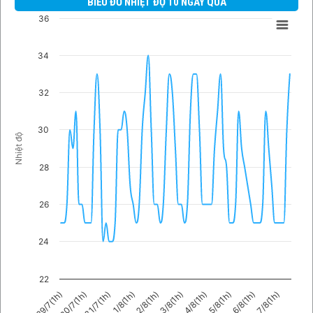
BIỂU ĐỒ NHIỆT ĐỘ 10 NGÀY QUA
36
34
32
30
Nhiệt độ
28
26
24
22
5/8(1h)
31/7(1h)
7/8(1h)
2/8(1h)
4/8(1h)
30/7(1h)
6/8(1h)
1/8(1h)
3/8(1h)
29/7(1h)