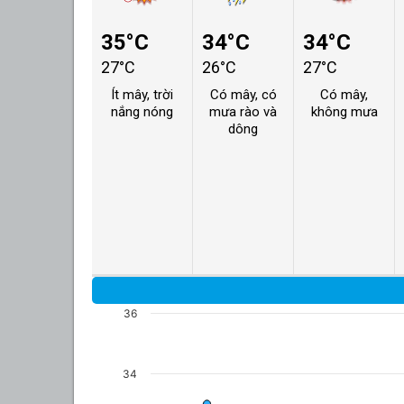
35°C
34°C
34°C
27°C
26°C
27°C
Ít mây, trời
Có mây, có
Có mây,
nắng nóng
mưa rào và
không mưa
dông
36
34