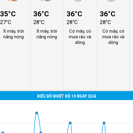
35°C
36°C
36°C
36°C
27°C
28°C
28°C
28°C
Ít mây, trời
Ít mây, trời
Có mây, có
Có mây, có
nắng nóng
nắng nóng
mưa rào và
mưa rào và
dông
dông
BIỂU ĐỒ NHIỆT ĐỘ 10 NGÀY QUA