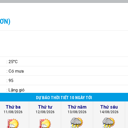
SƠN)
: 25°C
: Có mưa
: 95
: Lặng gió
DỰ BÁO THỜI TIẾT 10 NGÀY TỚI
Thứ ba
Thứ tư
Thứ năm
Thứ sáu
11/08/2026
12/08/2026
13/08/2026
14/08/2026