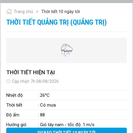
Trang chủ
Thời tiết 10 ngày tới
THỜI TIẾT QUẢNG TRỊ (QUẢNG TRỊ)
THỜI TIẾT HIỆN TẠI
Cập nhật: 7h 08/08/2026
Nhiệt độ
: 26°C
Thời tiết
: Có mưa
Độ ẩm
: 88
Hướng gió
: Gió tây nam - tốc độ: 1 m/s
DỰ BÁO THỜI TIẾT 10 NGÀY TỚI